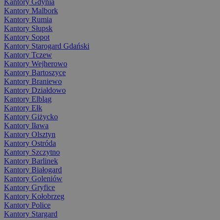
Kantory Gdynia
Kantory Malbork
Kantory Rumia
Kantory Słupsk
Kantory Sopot
Kantory Starogard Gdański
Kantory Tczew
Kantory Wejherowo
Kantory Bartoszyce
Kantory Braniewo
Kantory Działdowo
Kantory Elbląg
Kantory Ełk
Kantory Giżycko
Kantory Iława
Kantory Olsztyn
Kantory Ostróda
Kantory Szczytno
Kantory Barlinek
Kantory Białogard
Kantory Goleniów
Kantory Gryfice
Kantory Kołobrzeg
Kantory Police
Kantory Stargard