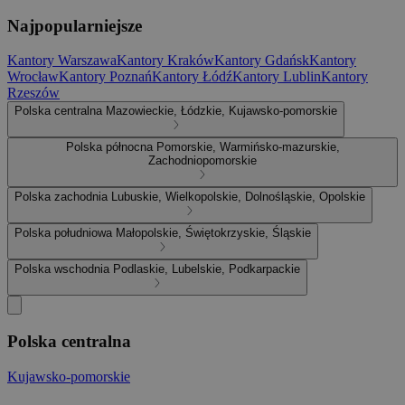
Najpopularniejsze
Kantory Warszawa
Kantory Kraków
Kantory Gdańsk
Kantory
Wrocław
Kantory Poznań
Kantory Łódź
Kantory Lublin
Kantory
Rzeszów
Polska centralna
Mazowieckie, Łódzkie, Kujawsko-pomorskie
Polska północna
Pomorskie, Warmińsko-mazurskie,
Zachodniopomorskie
Polska zachodnia
Lubuskie, Wielkopolskie, Dolnośląskie, Opolskie
Polska południowa
Małopolskie, Świętokrzyskie, Śląskie
Polska wschodnia
Podlaskie, Lubelskie, Podkarpackie
Polska centralna
Kujawsko-pomorskie