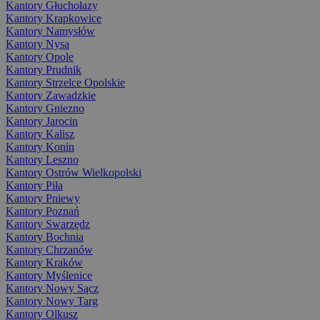
Kantory Głuchołazy
Kantory Krapkowice
Kantory Namysłów
Kantory Nysa
Kantory Opole
Kantory Prudnik
Kantory Strzelce Opolskie
Kantory Zawadzkie
Kantory Gniezno
Kantory Jarocin
Kantory Kalisz
Kantory Konin
Kantory Leszno
Kantory Ostrów Wielkopolski
Kantory Piła
Kantory Pniewy
Kantory Poznań
Kantory Swarzędz
Kantory Bochnia
Kantory Chrzanów
Kantory Kraków
Kantory Myślenice
Kantory Nowy Sącz
Kantory Nowy Targ
Kantory Olkusz