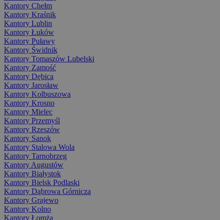
Kantory Chełm
Kantory Kraśnik
Kantory Lublin
Kantory Łuków
Kantory Puławy
Kantory Świdnik
Kantory Tomaszów Lubelski
Kantory Zamość
Kantory Dębica
Kantory Jarosław
Kantory Kolbuszowa
Kantory Krosno
Kantory Mielec
Kantory Przemyśl
Kantory Rzeszów
Kantory Sanok
Kantory Stalowa Wola
Kantory Tarnobrzeg
Kantory Augustów
Kantory Białystok
Kantory Bielsk Podlaski
Kantory Dąbrowa Górnicza
Kantory Grajewo
Kantory Kolno
Kantory Łomża