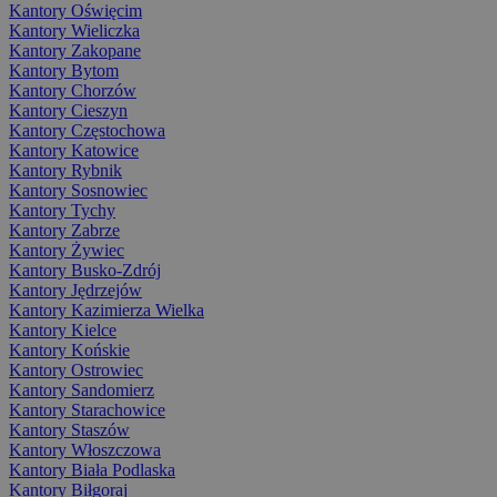
Kantory Oświęcim
Kantory Wieliczka
Kantory Zakopane
Kantory Bytom
Kantory Chorzów
Kantory Cieszyn
Kantory Częstochowa
Kantory Katowice
Kantory Rybnik
Kantory Sosnowiec
Kantory Tychy
Kantory Zabrze
Kantory Żywiec
Kantory Busko-Zdrój
Kantory Jędrzejów
Kantory Kazimierza Wielka
Kantory Kielce
Kantory Końskie
Kantory Ostrowiec
Kantory Sandomierz
Kantory Starachowice
Kantory Staszów
Kantory Włoszczowa
Kantory Biała Podlaska
Kantory Biłgoraj