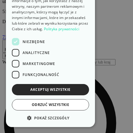
informacje o tym, jak korzystasz z naszej
ul. Bałtycka 1
witryny, naszym partnerom reklamowym i
51-120 Wrocław
analitycznym, którzy mogą łączyć je z
innymi informacjami, które im przekazałeś
Dolnośląskie
lub które zebrali w wyniku korzystania przez
Ciebie z ich usług.
Polityka prywatności
71 352 66 46
NIEZBĘDNE
Edytuj dane
Pokaż na mapie
ANALITYCZNE
Kursy walut
Przelicznik walut
Wpisz nazwę waluty lub kraju
MARKETINGOWE
FUNKCJONALNOŚĆ
AKCEPTUJ WSZYSTKIE
ODRZUĆ WSZYSTKIE
POKAŻ SZCZEGÓŁY