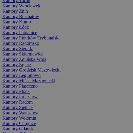
Kantory Toruń
Kantory Włocławek
Kantory Żnin
Kantory Bełchatów
Kantory Kutno
Kantory Łódź
Kantory Pabianice
Kantory Piotrków Trybunalski
Kantory Radomsko
Kantory Sieradz
Kantory Skierniewice
Kantory Zduńska Wola
Kantory Zgierz
Kantory Grodzisk Mazowiecki
Kantory Legionowo
Kantory Mińsk Mazowiecki
Kantory Piaseczno
Kantory Płock
Kantory Pruszków
Kantory Radom
Kantory Siedlce
Kantory Warszawa
Kantory Wołomin
Kantory Chojnice
Kantory Gdańsk