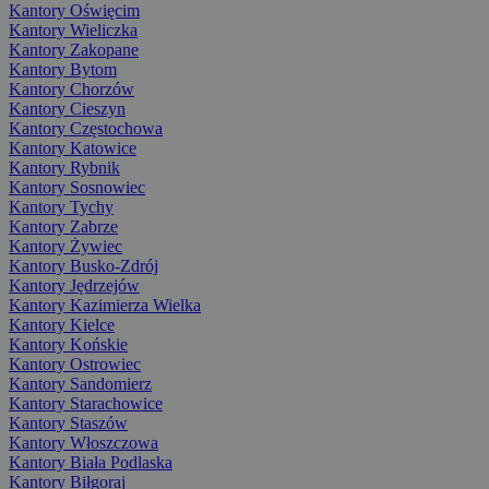
Kantory Oświęcim
Kantory Wieliczka
Kantory Zakopane
Kantory Bytom
Kantory Chorzów
Kantory Cieszyn
Kantory Częstochowa
Kantory Katowice
Kantory Rybnik
Kantory Sosnowiec
Kantory Tychy
Kantory Zabrze
Kantory Żywiec
Kantory Busko-Zdrój
Kantory Jędrzejów
Kantory Kazimierza Wielka
Kantory Kielce
Kantory Końskie
Kantory Ostrowiec
Kantory Sandomierz
Kantory Starachowice
Kantory Staszów
Kantory Włoszczowa
Kantory Biała Podlaska
Kantory Biłgoraj