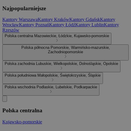
Najpopularniejsze
Kantory Warszawa
Kantory Kraków
Kantory Gdańsk
Kantory
Wrocław
Kantory Poznań
Kantory Łódź
Kantory Lublin
Kantory
Rzeszów
Polska centralna
Mazowieckie, Łódzkie, Kujawsko-pomorskie
Polska północna
Pomorskie, Warmińsko-mazurskie,
Zachodniopomorskie
Polska zachodnia
Lubuskie, Wielkopolskie, Dolnośląskie, Opolskie
Polska południowa
Małopolskie, Świętokrzyskie, Śląskie
Polska wschodnia
Podlaskie, Lubelskie, Podkarpackie
Polska centralna
Kujawsko-pomorskie