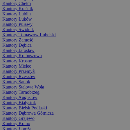
Kantory Chełm
Kantory Kraśnik
Kantory Lublin
Kantory Łuków
Kantory Puławy
Kantory Świdnik
Kantory Tomaszów Lubelski
Kantory Zamość
Kantory Dębica
Kantory Jarosław
Kantory Kolbuszowa
Kantory Krosno
Kantory Mielec
Kantory Przemyśl
Kantory Rzeszów
Kantory Sanok
Kantory Stalowa Wola
Kantory Tarnobrzeg
Kantory Augustów
Kantory Białystok
Kantory Bielsk Podlaski
Kantory Dąbrowa Górnicza
Kantory Grajewo
Kantory Kolno
Kantory Łomża