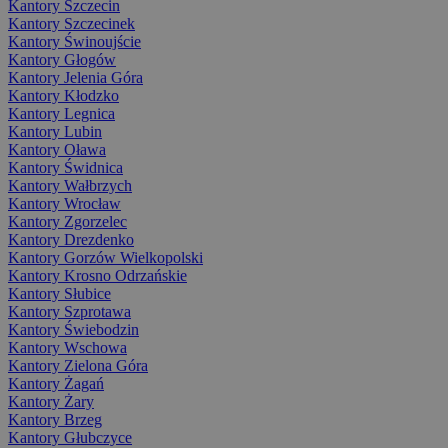
Kantory Szczecin
Kantory Szczecinek
Kantory Świnoujście
Kantory Głogów
Kantory Jelenia Góra
Kantory Kłodzko
Kantory Legnica
Kantory Lubin
Kantory Oława
Kantory Świdnica
Kantory Wałbrzych
Kantory Wrocław
Kantory Zgorzelec
Kantory Drezdenko
Kantory Gorzów Wielkopolski
Kantory Krosno Odrzańskie
Kantory Słubice
Kantory Szprotawa
Kantory Świebodzin
Kantory Wschowa
Kantory Zielona Góra
Kantory Żagań
Kantory Żary
Kantory Brzeg
Kantory Głubczyce