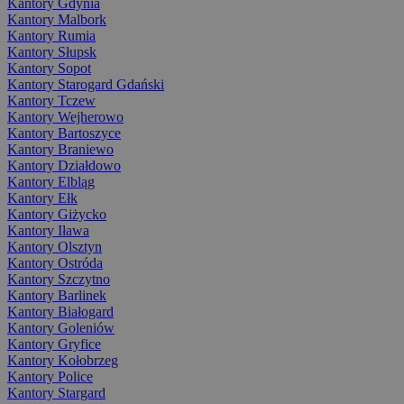
Kantory Gdynia
Kantory Malbork
Kantory Rumia
Kantory Słupsk
Kantory Sopot
Kantory Starogard Gdański
Kantory Tczew
Kantory Wejherowo
Kantory Bartoszyce
Kantory Braniewo
Kantory Działdowo
Kantory Elbląg
Kantory Ełk
Kantory Giżycko
Kantory Iława
Kantory Olsztyn
Kantory Ostróda
Kantory Szczytno
Kantory Barlinek
Kantory Białogard
Kantory Goleniów
Kantory Gryfice
Kantory Kołobrzeg
Kantory Police
Kantory Stargard