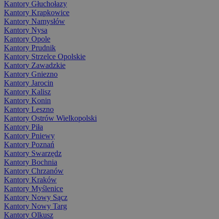
Kantory Głuchołazy
Kantory Krapkowice
Kantory Namysłów
Kantory Nysa
Kantory Opole
Kantory Prudnik
Kantory Strzelce Opolskie
Kantory Zawadzkie
Kantory Gniezno
Kantory Jarocin
Kantory Kalisz
Kantory Konin
Kantory Leszno
Kantory Ostrów Wielkopolski
Kantory Piła
Kantory Pniewy
Kantory Poznań
Kantory Swarzędz
Kantory Bochnia
Kantory Chrzanów
Kantory Kraków
Kantory Myślenice
Kantory Nowy Sącz
Kantory Nowy Targ
Kantory Olkusz