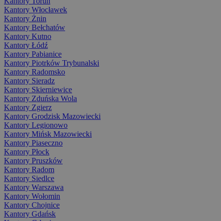
Kantory Toruń
Kantory Włocławek
Kantory Żnin
Kantory Bełchatów
Kantory Kutno
Kantory Łódź
Kantory Pabianice
Kantory Piotrków Trybunalski
Kantory Radomsko
Kantory Sieradz
Kantory Skierniewice
Kantory Zduńska Wola
Kantory Zgierz
Kantory Grodzisk Mazowiecki
Kantory Legionowo
Kantory Mińsk Mazowiecki
Kantory Piaseczno
Kantory Płock
Kantory Pruszków
Kantory Radom
Kantory Siedlce
Kantory Warszawa
Kantory Wołomin
Kantory Chojnice
Kantory Gdańsk