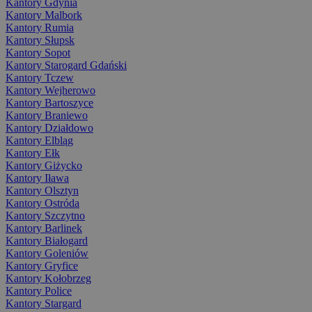
Kantory Gdynia
Kantory Malbork
Kantory Rumia
Kantory Słupsk
Kantory Sopot
Kantory Starogard Gdański
Kantory Tczew
Kantory Wejherowo
Kantory Bartoszyce
Kantory Braniewo
Kantory Działdowo
Kantory Elbląg
Kantory Ełk
Kantory Giżycko
Kantory Iława
Kantory Olsztyn
Kantory Ostróda
Kantory Szczytno
Kantory Barlinek
Kantory Białogard
Kantory Goleniów
Kantory Gryfice
Kantory Kołobrzeg
Kantory Police
Kantory Stargard