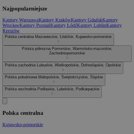
Najpopularniejsze
Kantory Warszawa
Kantory Kraków
Kantory Gdańsk
Kantory
Wrocław
Kantory Poznań
Kantory Łódź
Kantory Lublin
Kantory
Rzeszów
Polska centralna
Mazowieckie, Łódzkie, Kujawsko-pomorskie
Polska północna
Pomorskie, Warmińsko-mazurskie,
Zachodniopomorskie
Polska zachodnia
Lubuskie, Wielkopolskie, Dolnośląskie, Opolskie
Polska południowa
Małopolskie, Świętokrzyskie, Śląskie
Polska wschodnia
Podlaskie, Lubelskie, Podkarpackie
Polska centralna
Kujawsko-pomorskie