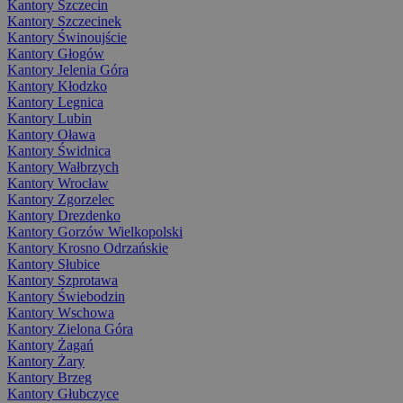
Kantory Szczecin
Kantory Szczecinek
Kantory Świnoujście
Kantory Głogów
Kantory Jelenia Góra
Kantory Kłodzko
Kantory Legnica
Kantory Lubin
Kantory Oława
Kantory Świdnica
Kantory Wałbrzych
Kantory Wrocław
Kantory Zgorzelec
Kantory Drezdenko
Kantory Gorzów Wielkopolski
Kantory Krosno Odrzańskie
Kantory Słubice
Kantory Szprotawa
Kantory Świebodzin
Kantory Wschowa
Kantory Zielona Góra
Kantory Żagań
Kantory Żary
Kantory Brzeg
Kantory Głubczyce