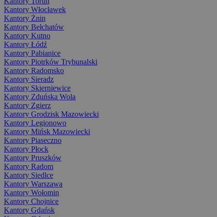
Kantory Toruń
Kantory Włocławek
Kantory Żnin
Kantory Bełchatów
Kantory Kutno
Kantory Łódź
Kantory Pabianice
Kantory Piotrków Trybunalski
Kantory Radomsko
Kantory Sieradz
Kantory Skierniewice
Kantory Zduńska Wola
Kantory Zgierz
Kantory Grodzisk Mazowiecki
Kantory Legionowo
Kantory Mińsk Mazowiecki
Kantory Piaseczno
Kantory Płock
Kantory Pruszków
Kantory Radom
Kantory Siedlce
Kantory Warszawa
Kantory Wołomin
Kantory Chojnice
Kantory Gdańsk