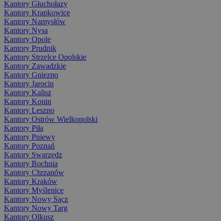
Kantory Głuchołazy
Kantory Krapkowice
Kantory Namysłów
Kantory Nysa
Kantory Opole
Kantory Prudnik
Kantory Strzelce Opolskie
Kantory Zawadzkie
Kantory Gniezno
Kantory Jarocin
Kantory Kalisz
Kantory Konin
Kantory Leszno
Kantory Ostrów Wielkopolski
Kantory Piła
Kantory Pniewy
Kantory Poznań
Kantory Swarzędz
Kantory Bochnia
Kantory Chrzanów
Kantory Kraków
Kantory Myślenice
Kantory Nowy Sącz
Kantory Nowy Targ
Kantory Olkusz