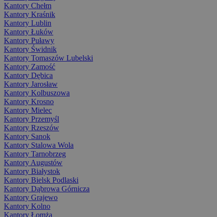
Kantory Chełm
Kantory Kraśnik
Kantory Lublin
Kantory Łuków
Kantory Puławy
Kantory Świdnik
Kantory Tomaszów Lubelski
Kantory Zamość
Kantory Dębica
Kantory Jarosław
Kantory Kolbuszowa
Kantory Krosno
Kantory Mielec
Kantory Przemyśl
Kantory Rzeszów
Kantory Sanok
Kantory Stalowa Wola
Kantory Tarnobrzeg
Kantory Augustów
Kantory Białystok
Kantory Bielsk Podlaski
Kantory Dąbrowa Górnicza
Kantory Grajewo
Kantory Kolno
Kantory Łomża