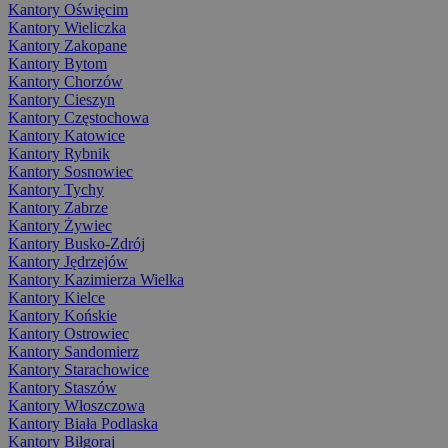
Kantory Oświęcim
Kantory Wieliczka
Kantory Zakopane
Kantory Bytom
Kantory Chorzów
Kantory Cieszyn
Kantory Częstochowa
Kantory Katowice
Kantory Rybnik
Kantory Sosnowiec
Kantory Tychy
Kantory Zabrze
Kantory Żywiec
Kantory Busko-Zdrój
Kantory Jędrzejów
Kantory Kazimierza Wielka
Kantory Kielce
Kantory Końskie
Kantory Ostrowiec
Kantory Sandomierz
Kantory Starachowice
Kantory Staszów
Kantory Włoszczowa
Kantory Biała Podlaska
Kantory Biłgoraj