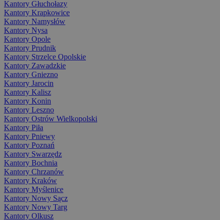
Kantory Głuchołazy
Kantory Krapkowice
Kantory Namysłów
Kantory Nysa
Kantory Opole
Kantory Prudnik
Kantory Strzelce Opolskie
Kantory Zawadzkie
Kantory Gniezno
Kantory Jarocin
Kantory Kalisz
Kantory Konin
Kantory Leszno
Kantory Ostrów Wielkopolski
Kantory Piła
Kantory Pniewy
Kantory Poznań
Kantory Swarzędz
Kantory Bochnia
Kantory Chrzanów
Kantory Kraków
Kantory Myślenice
Kantory Nowy Sącz
Kantory Nowy Targ
Kantory Olkusz