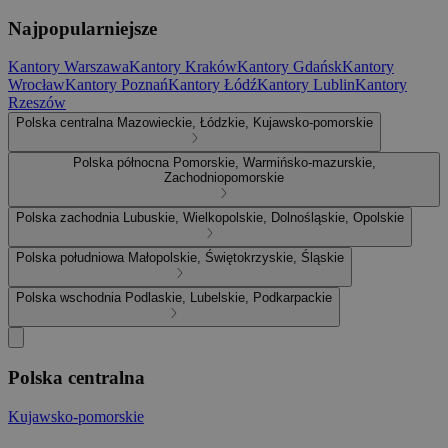
Najpopularniejsze
Kantory Warszawa
Kantory Kraków
Kantory Gdańsk
Kantory
Wrocław
Kantory Poznań
Kantory Łódź
Kantory Lublin
Kantory
Rzeszów
Polska centralna
Mazowieckie, Łódzkie, Kujawsko-pomorskie
Polska północna
Pomorskie, Warmińsko-mazurskie,
Zachodniopomorskie
Polska zachodnia
Lubuskie, Wielkopolskie, Dolnośląskie, Opolskie
Polska południowa
Małopolskie, Świętokrzyskie, Śląskie
Polska wschodnia
Podlaskie, Lubelskie, Podkarpackie
Polska centralna
Kujawsko-pomorskie