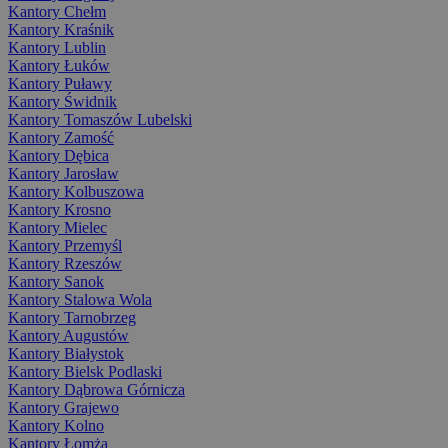
Kantory Chełm
Kantory Kraśnik
Kantory Lublin
Kantory Łuków
Kantory Puławy
Kantory Świdnik
Kantory Tomaszów Lubelski
Kantory Zamość
Kantory Dębica
Kantory Jarosław
Kantory Kolbuszowa
Kantory Krosno
Kantory Mielec
Kantory Przemyśl
Kantory Rzeszów
Kantory Sanok
Kantory Stalowa Wola
Kantory Tarnobrzeg
Kantory Augustów
Kantory Białystok
Kantory Bielsk Podlaski
Kantory Dąbrowa Górnicza
Kantory Grajewo
Kantory Kolno
Kantory Łomża