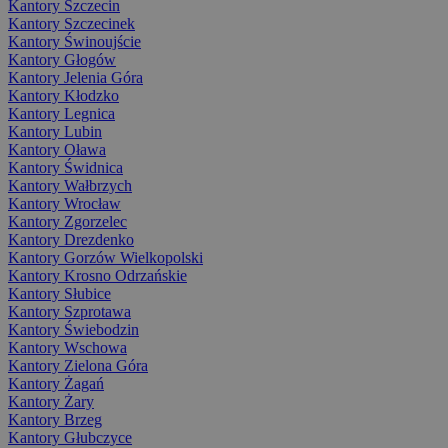
Kantory Szczecin
Kantory Szczecinek
Kantory Świnoujście
Kantory Głogów
Kantory Jelenia Góra
Kantory Kłodzko
Kantory Legnica
Kantory Lubin
Kantory Oława
Kantory Świdnica
Kantory Wałbrzych
Kantory Wrocław
Kantory Zgorzelec
Kantory Drezdenko
Kantory Gorzów Wielkopolski
Kantory Krosno Odrzańskie
Kantory Słubice
Kantory Szprotawa
Kantory Świebodzin
Kantory Wschowa
Kantory Zielona Góra
Kantory Żagań
Kantory Żary
Kantory Brzeg
Kantory Głubczyce