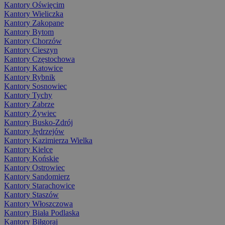
Kantory Oświęcim
Kantory Wieliczka
Kantory Zakopane
Kantory Bytom
Kantory Chorzów
Kantory Cieszyn
Kantory Częstochowa
Kantory Katowice
Kantory Rybnik
Kantory Sosnowiec
Kantory Tychy
Kantory Zabrze
Kantory Żywiec
Kantory Busko-Zdrój
Kantory Jędrzejów
Kantory Kazimierza Wielka
Kantory Kielce
Kantory Końskie
Kantory Ostrowiec
Kantory Sandomierz
Kantory Starachowice
Kantory Staszów
Kantory Włoszczowa
Kantory Biała Podlaska
Kantory Biłgoraj