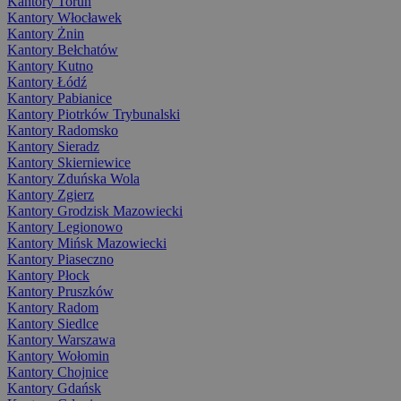
Kantory Toruń
Kantory Włocławek
Kantory Żnin
Kantory Bełchatów
Kantory Kutno
Kantory Łódź
Kantory Pabianice
Kantory Piotrków Trybunalski
Kantory Radomsko
Kantory Sieradz
Kantory Skierniewice
Kantory Zduńska Wola
Kantory Zgierz
Kantory Grodzisk Mazowiecki
Kantory Legionowo
Kantory Mińsk Mazowiecki
Kantory Piaseczno
Kantory Płock
Kantory Pruszków
Kantory Radom
Kantory Siedlce
Kantory Warszawa
Kantory Wołomin
Kantory Chojnice
Kantory Gdańsk