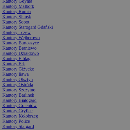
Kantory Gdynia
Kantory Malbork
Kantory Rumia
Kantory Słupsk
Kantory Sopot
Kantory Starogard Gdański
Kantory Tczew
Kantory Wejherowo
Kantory Bartoszyce
Kantory Braniewo
Kantory Działdowo
Kantory Elbląg
Kantory Ełk
Kantory Giżycko
Kantory Iława
Kantory Olsztyn
Kantory Ostróda
Kantory Szczytno
Kantory Barlinek
Kantory Białogard
Kantory Goleniów
Kantory Gryfice
Kantory Kołobrzeg
Kantory Police
Kantory Stargard