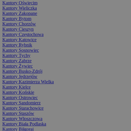
Kantory Oświęcim
Kantory Wieliczka
Kantory Zakopane
Kantory Bytom
Kantory Chorzów
Kantory Cieszyn
Kantory Częstochowa
Kantory Katowice
Kantory Rybnik
Kantory Sosnowiec
Kantory Tychy
Kantory Zabrze
Kantory Żywiec
Kantory Busko-Zdrój
Kantory Jędrzejów
Kantory Kazimierza Wielka
Kantory Kielce
Kantory Końskie
Kantory Ostrowiec
Kantory Sandomierz
Kantory Starachowice
Kantory Staszów
Kantory Włoszczowa
Kantory Biała Podlaska
Kantory Biłgoraj