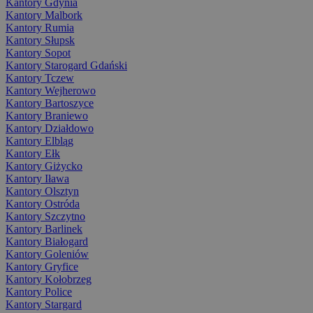
Kantory Gdynia
Kantory Malbork
Kantory Rumia
Kantory Słupsk
Kantory Sopot
Kantory Starogard Gdański
Kantory Tczew
Kantory Wejherowo
Kantory Bartoszyce
Kantory Braniewo
Kantory Działdowo
Kantory Elbląg
Kantory Ełk
Kantory Giżycko
Kantory Iława
Kantory Olsztyn
Kantory Ostróda
Kantory Szczytno
Kantory Barlinek
Kantory Białogard
Kantory Goleniów
Kantory Gryfice
Kantory Kołobrzeg
Kantory Police
Kantory Stargard