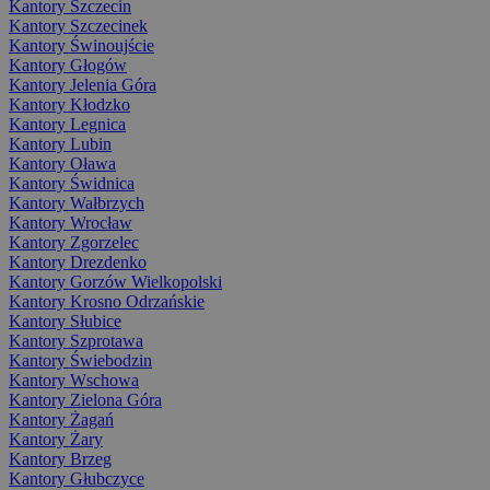
Kantory Szczecin
Kantory Szczecinek
Kantory Świnoujście
Kantory Głogów
Kantory Jelenia Góra
Kantory Kłodzko
Kantory Legnica
Kantory Lubin
Kantory Oława
Kantory Świdnica
Kantory Wałbrzych
Kantory Wrocław
Kantory Zgorzelec
Kantory Drezdenko
Kantory Gorzów Wielkopolski
Kantory Krosno Odrzańskie
Kantory Słubice
Kantory Szprotawa
Kantory Świebodzin
Kantory Wschowa
Kantory Zielona Góra
Kantory Żagań
Kantory Żary
Kantory Brzeg
Kantory Głubczyce