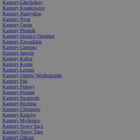
Kantory Głuchołazy
Kantory Krapkowice
Kantory Namysłów
Kantory Nysa
Kantory Opole
Kantory Prudnik
Kantory Strzelce Opolskie
Kantory Zawadzkie
Kantory Gniezno
Kantory Jarocin
Kantory Kalisz
Kantory Konin
Kantory Leszno
Kantory Ostrów Wielkopolski
Kantory Piła
Kantory Pniewy
Kantory Poznań
Kantory Swarzędz
Kantory Bochnia
Kantory Chrzanów
Kantory Kraków
Kantory Myślenice
Kantory Nowy Sącz
Kantory Nowy Targ
Kantory Olkusz