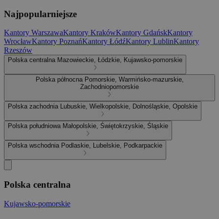
Najpopularniejsze
Kantory Warszawa
Kantory Kraków
Kantory Gdańsk
Kantory
Wrocław
Kantory Poznań
Kantory Łódź
Kantory Lublin
Kantory
Rzeszów
Polska centralna
Mazowieckie, Łódzkie, Kujawsko-pomorskie
Polska północna
Pomorskie, Warmińsko-mazurskie,
Zachodniopomorskie
Polska zachodnia
Lubuskie, Wielkopolskie, Dolnośląskie, Opolskie
Polska południowa
Małopolskie, Świętokrzyskie, Śląskie
Polska wschodnia
Podlaskie, Lubelskie, Podkarpackie
Polska centralna
Kujawsko-pomorskie