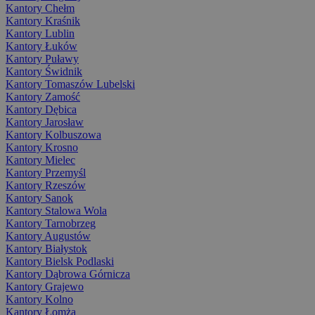
Kantory Chełm
Kantory Kraśnik
Kantory Lublin
Kantory Łuków
Kantory Puławy
Kantory Świdnik
Kantory Tomaszów Lubelski
Kantory Zamość
Kantory Dębica
Kantory Jarosław
Kantory Kolbuszowa
Kantory Krosno
Kantory Mielec
Kantory Przemyśl
Kantory Rzeszów
Kantory Sanok
Kantory Stalowa Wola
Kantory Tarnobrzeg
Kantory Augustów
Kantory Białystok
Kantory Bielsk Podlaski
Kantory Dąbrowa Górnicza
Kantory Grajewo
Kantory Kolno
Kantory Łomża