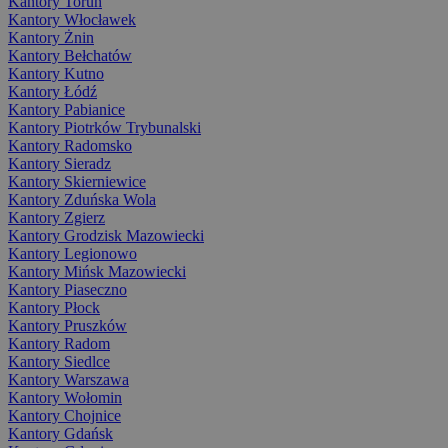
Kantory Toruń
Kantory Włocławek
Kantory Żnin
Kantory Bełchatów
Kantory Kutno
Kantory Łódź
Kantory Pabianice
Kantory Piotrków Trybunalski
Kantory Radomsko
Kantory Sieradz
Kantory Skierniewice
Kantory Zduńska Wola
Kantory Zgierz
Kantory Grodzisk Mazowiecki
Kantory Legionowo
Kantory Mińsk Mazowiecki
Kantory Piaseczno
Kantory Płock
Kantory Pruszków
Kantory Radom
Kantory Siedlce
Kantory Warszawa
Kantory Wołomin
Kantory Chojnice
Kantory Gdańsk