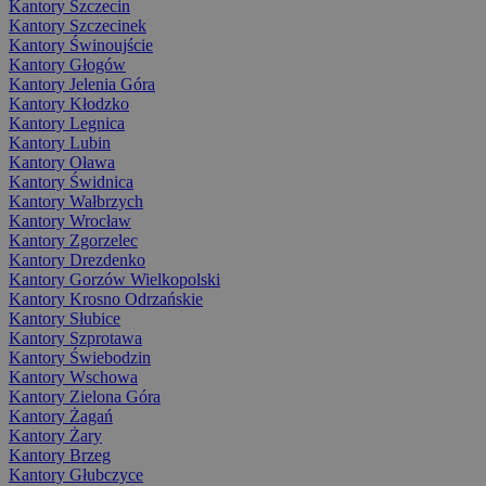
Kantory Szczecin
Kantory Szczecinek
Kantory Świnoujście
Kantory Głogów
Kantory Jelenia Góra
Kantory Kłodzko
Kantory Legnica
Kantory Lubin
Kantory Oława
Kantory Świdnica
Kantory Wałbrzych
Kantory Wrocław
Kantory Zgorzelec
Kantory Drezdenko
Kantory Gorzów Wielkopolski
Kantory Krosno Odrzańskie
Kantory Słubice
Kantory Szprotawa
Kantory Świebodzin
Kantory Wschowa
Kantory Zielona Góra
Kantory Żagań
Kantory Żary
Kantory Brzeg
Kantory Głubczyce