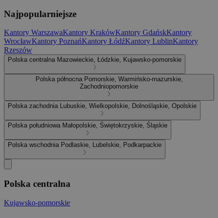
Najpopularniejsze
Kantory Warszawa
Kantory Kraków
Kantory Gdańsk
Kantory
Wrocław
Kantory Poznań
Kantory Łódź
Kantory Lublin
Kantory
Rzeszów
Polska centralna
Mazowieckie, Łódzkie, Kujawsko-pomorskie
Polska północna
Pomorskie, Warmińsko-mazurskie,
Zachodniopomorskie
Polska zachodnia
Lubuskie, Wielkopolskie, Dolnośląskie, Opolskie
Polska południowa
Małopolskie, Świętokrzyskie, Śląskie
Polska wschodnia
Podlaskie, Lubelskie, Podkarpackie
Polska centralna
Kujawsko-pomorskie