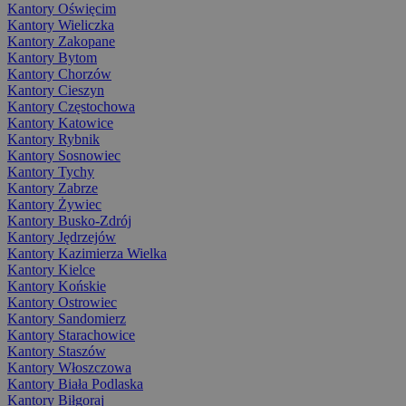
Kantory Oświęcim
Kantory Wieliczka
Kantory Zakopane
Kantory Bytom
Kantory Chorzów
Kantory Cieszyn
Kantory Częstochowa
Kantory Katowice
Kantory Rybnik
Kantory Sosnowiec
Kantory Tychy
Kantory Zabrze
Kantory Żywiec
Kantory Busko-Zdrój
Kantory Jędrzejów
Kantory Kazimierza Wielka
Kantory Kielce
Kantory Końskie
Kantory Ostrowiec
Kantory Sandomierz
Kantory Starachowice
Kantory Staszów
Kantory Włoszczowa
Kantory Biała Podlaska
Kantory Biłgoraj