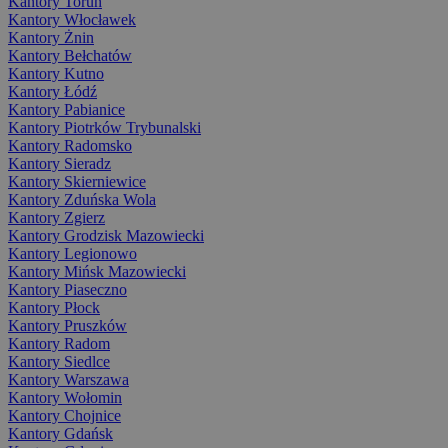
Kantory Toruń
Kantory Włocławek
Kantory Żnin
Kantory Bełchatów
Kantory Kutno
Kantory Łódź
Kantory Pabianice
Kantory Piotrków Trybunalski
Kantory Radomsko
Kantory Sieradz
Kantory Skierniewice
Kantory Zduńska Wola
Kantory Zgierz
Kantory Grodzisk Mazowiecki
Kantory Legionowo
Kantory Mińsk Mazowiecki
Kantory Piaseczno
Kantory Płock
Kantory Pruszków
Kantory Radom
Kantory Siedlce
Kantory Warszawa
Kantory Wołomin
Kantory Chojnice
Kantory Gdańsk