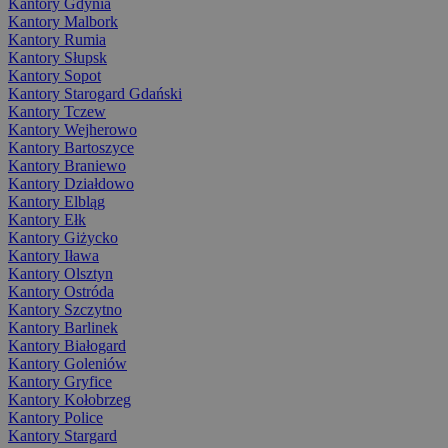
Kantory Gdynia
Kantory Malbork
Kantory Rumia
Kantory Słupsk
Kantory Sopot
Kantory Starogard Gdański
Kantory Tczew
Kantory Wejherowo
Kantory Bartoszyce
Kantory Braniewo
Kantory Działdowo
Kantory Elbląg
Kantory Ełk
Kantory Giżycko
Kantory Iława
Kantory Olsztyn
Kantory Ostróda
Kantory Szczytno
Kantory Barlinek
Kantory Białogard
Kantory Goleniów
Kantory Gryfice
Kantory Kołobrzeg
Kantory Police
Kantory Stargard