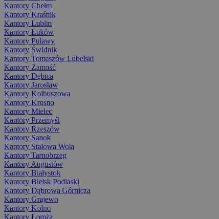
Kantory Chełm
Kantory Kraśnik
Kantory Lublin
Kantory Łuków
Kantory Puławy
Kantory Świdnik
Kantory Tomaszów Lubelski
Kantory Zamość
Kantory Dębica
Kantory Jarosław
Kantory Kolbuszowa
Kantory Krosno
Kantory Mielec
Kantory Przemyśl
Kantory Rzeszów
Kantory Sanok
Kantory Stalowa Wola
Kantory Tarnobrzeg
Kantory Augustów
Kantory Białystok
Kantory Bielsk Podlaski
Kantory Dąbrowa Górnicza
Kantory Grajewo
Kantory Kolno
Kantory Łomża