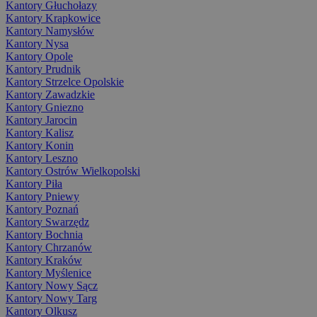
Kantory Głuchołazy
Kantory Krapkowice
Kantory Namysłów
Kantory Nysa
Kantory Opole
Kantory Prudnik
Kantory Strzelce Opolskie
Kantory Zawadzkie
Kantory Gniezno
Kantory Jarocin
Kantory Kalisz
Kantory Konin
Kantory Leszno
Kantory Ostrów Wielkopolski
Kantory Piła
Kantory Pniewy
Kantory Poznań
Kantory Swarzędz
Kantory Bochnia
Kantory Chrzanów
Kantory Kraków
Kantory Myślenice
Kantory Nowy Sącz
Kantory Nowy Targ
Kantory Olkusz