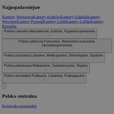
Najpopularniejsze
Kantory Warszawa
Kantory Kraków
Kantory Gdańsk
Kantory
Wrocław
Kantory Poznań
Kantory Łódź
Kantory Lublin
Kantory
Rzeszów
Polska centralna
Mazowieckie, Łódzkie, Kujawsko-pomorskie
Polska północna
Pomorskie, Warmińsko-mazurskie,
Zachodniopomorskie
Polska zachodnia
Lubuskie, Wielkopolskie, Dolnośląskie, Opolskie
Polska południowa
Małopolskie, Świętokrzyskie, Śląskie
Polska wschodnia
Podlaskie, Lubelskie, Podkarpackie
Polska centralna
Kujawsko-pomorskie