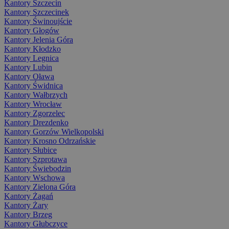
Kantory Szczecin
Kantory Szczecinek
Kantory Świnoujście
Kantory Głogów
Kantory Jelenia Góra
Kantory Kłodzko
Kantory Legnica
Kantory Lubin
Kantory Oława
Kantory Świdnica
Kantory Wałbrzych
Kantory Wrocław
Kantory Zgorzelec
Kantory Drezdenko
Kantory Gorzów Wielkopolski
Kantory Krosno Odrzańskie
Kantory Słubice
Kantory Szprotawa
Kantory Świebodzin
Kantory Wschowa
Kantory Zielona Góra
Kantory Żagań
Kantory Żary
Kantory Brzeg
Kantory Głubczyce