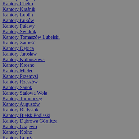
Kantory Chełm
Kantory Kraśnik
Kantory Lublin
Kantory Łuków
Kantory Puławy
Kantory Świdnik
Kantory Tomaszów Lubelski
Kantory Zamość
Kantory Dębica
Kantory Jarosław
Kantory Kolbuszowa
Kantory Krosno
Kantory Mielec
Kantory Przemyśl
Kantory Rzeszów
Kantory Sanok
Kantory Stalowa Wola
Kantory Tarnobrzeg
Kantory Augustów
Kantory Białystok
Kantory Bielsk Podlaski
Kantory Dąbrowa Górnicza
Kantory Grajewo
Kantory Kolno
Kantory Łomża