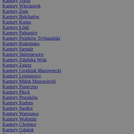
Kantory Toruń
Kantory Włocławek
Kantory Żnin
Kantory Bełchatów
Kantory Kutno
Kantory Łódź
Kantory Pabianice
Kantory Piotrków Trybunalski
Kantory Radomsko
Kantory Sieradz
Kantory Skierniewice
Kantory Zduńska Wola
Kantory Zgierz
Kantory Grodzisk Mazowiecki
Kantory Legionowo
Kantory Mińsk Mazowiecki
Kantory Piaseczno
Kantory Płock
Kantory Pruszków
Kantory Radom
Kantory Siedlce
Kantory Warszawa
Kantory Wołomin
Kantory Chojnice
Kantory Gdańsk