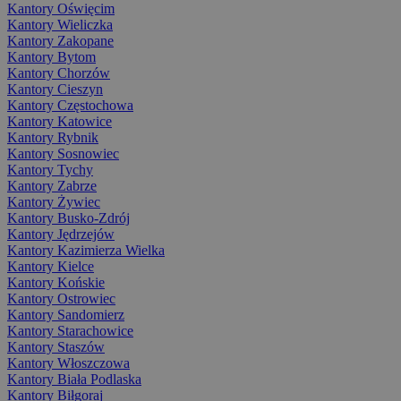
Kantory Oświęcim
Kantory Wieliczka
Kantory Zakopane
Kantory Bytom
Kantory Chorzów
Kantory Cieszyn
Kantory Częstochowa
Kantory Katowice
Kantory Rybnik
Kantory Sosnowiec
Kantory Tychy
Kantory Zabrze
Kantory Żywiec
Kantory Busko-Zdrój
Kantory Jędrzejów
Kantory Kazimierza Wielka
Kantory Kielce
Kantory Końskie
Kantory Ostrowiec
Kantory Sandomierz
Kantory Starachowice
Kantory Staszów
Kantory Włoszczowa
Kantory Biała Podlaska
Kantory Biłgoraj