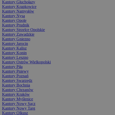
Kantory Głuchołazy
Kantory Krapkowice
Kantory Namysłów
Kantory Nysa
Kantory Opole
Kantory Prudnik
Kantory Strzelce Opolskie
Kantory Zawadzkie
Kantory Gniezno
Kantory Jarocin
Kantory Kalisz
Kantory Konin
Kantory Leszno
Kantory Ostrów Wielkopolski
Kantory Piła
Kantory Pniewy
Kantory Poznań
Kantory Swarzędz
Kantory Bochnia
Kantory Chrzanów
Kantory Kraków
Kantory Myślenice
Kantory Nowy Sącz
Kantory Nowy Targ
Kantory Olkusz