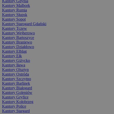
Kantory Gdynia
Kantory Malbork
Kantory Rumia
Kantory Słupsk
Kantory Sopot
Kantory Starogard Gdański
Kantory Tczew
Kantory Wejherowo
Kantory Bartoszyce
Kantory Braniewo
Kantory Działdowo
Kantory Elbląg
Kantory Ełk
Kantory Giżycko
Kantory Iława
Kantory Olsztyn
Kantory Ostróda
Kantory Szczytno
Kantory Barlinek
Kantory Białogard
Kantory Goleniów
Kantory Gryfice
Kantory Kołobrzeg
Kantory Police
Kantory Stargard