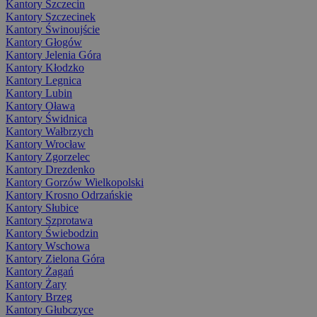
Kantory Szczecin
Kantory Szczecinek
Kantory Świnoujście
Kantory Głogów
Kantory Jelenia Góra
Kantory Kłodzko
Kantory Legnica
Kantory Lubin
Kantory Oława
Kantory Świdnica
Kantory Wałbrzych
Kantory Wrocław
Kantory Zgorzelec
Kantory Drezdenko
Kantory Gorzów Wielkopolski
Kantory Krosno Odrzańskie
Kantory Słubice
Kantory Szprotawa
Kantory Świebodzin
Kantory Wschowa
Kantory Zielona Góra
Kantory Żagań
Kantory Żary
Kantory Brzeg
Kantory Głubczyce