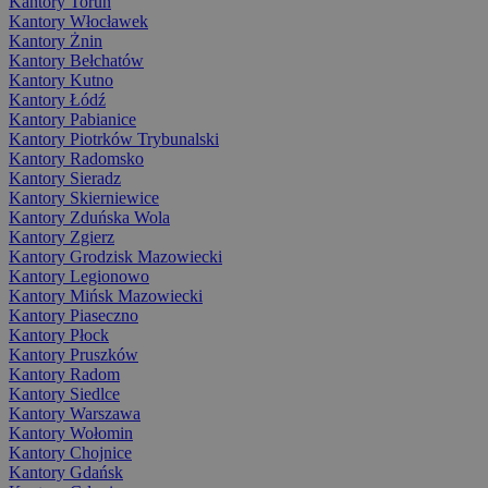
Kantory Toruń
Kantory Włocławek
Kantory Żnin
Kantory Bełchatów
Kantory Kutno
Kantory Łódź
Kantory Pabianice
Kantory Piotrków Trybunalski
Kantory Radomsko
Kantory Sieradz
Kantory Skierniewice
Kantory Zduńska Wola
Kantory Zgierz
Kantory Grodzisk Mazowiecki
Kantory Legionowo
Kantory Mińsk Mazowiecki
Kantory Piaseczno
Kantory Płock
Kantory Pruszków
Kantory Radom
Kantory Siedlce
Kantory Warszawa
Kantory Wołomin
Kantory Chojnice
Kantory Gdańsk