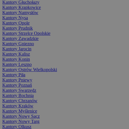
Kantory Głuchołazy
Kantory Krapkowice
Kantory Namysłów
Kantory Nysa
Kantory Opole
Kantory Prudnik
Kantory Strzelce Opolskie
Kantory Zawadzkie
Kantory Gniezno
Kantory Jarocin
Kantory Kalisz
Kantory Konin
Kantory Leszno
Kantory Ostrów Wielkopolski
Kantory Piła
Kantory Pniewy
Kantory Poznań
Kantory Swarzędz
Kantory Bochnia
Kantory Chrzanów
Kantory Kraków
Kantory Myślenice
Kantory Nowy Sącz
Kantory Nowy Targ
Kantory Olkusz