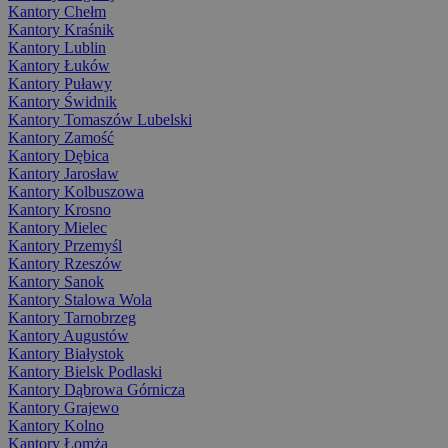
Kantory Chełm
Kantory Kraśnik
Kantory Lublin
Kantory Łuków
Kantory Puławy
Kantory Świdnik
Kantory Tomaszów Lubelski
Kantory Zamość
Kantory Dębica
Kantory Jarosław
Kantory Kolbuszowa
Kantory Krosno
Kantory Mielec
Kantory Przemyśl
Kantory Rzeszów
Kantory Sanok
Kantory Stalowa Wola
Kantory Tarnobrzeg
Kantory Augustów
Kantory Białystok
Kantory Bielsk Podlaski
Kantory Dąbrowa Górnicza
Kantory Grajewo
Kantory Kolno
Kantory Łomża