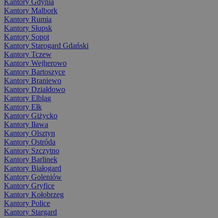
Kantory Gdynia
Kantory Malbork
Kantory Rumia
Kantory Słupsk
Kantory Sopot
Kantory Starogard Gdański
Kantory Tczew
Kantory Wejherowo
Kantory Bartoszyce
Kantory Braniewo
Kantory Działdowo
Kantory Elbląg
Kantory Ełk
Kantory Giżycko
Kantory Iława
Kantory Olsztyn
Kantory Ostróda
Kantory Szczytno
Kantory Barlinek
Kantory Białogard
Kantory Goleniów
Kantory Gryfice
Kantory Kołobrzeg
Kantory Police
Kantory Stargard