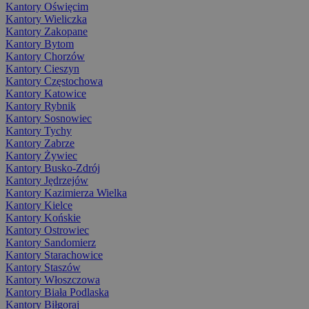
Kantory Oświęcim
Kantory Wieliczka
Kantory Zakopane
Kantory Bytom
Kantory Chorzów
Kantory Cieszyn
Kantory Częstochowa
Kantory Katowice
Kantory Rybnik
Kantory Sosnowiec
Kantory Tychy
Kantory Zabrze
Kantory Żywiec
Kantory Busko-Zdrój
Kantory Jędrzejów
Kantory Kazimierza Wielka
Kantory Kielce
Kantory Końskie
Kantory Ostrowiec
Kantory Sandomierz
Kantory Starachowice
Kantory Staszów
Kantory Włoszczowa
Kantory Biała Podlaska
Kantory Biłgoraj